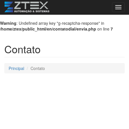
Toggl
navig
Warning
: Undefined array key "g-recaptcha-response" in
/home/ztex/public_html/en/contatodial/envia.php
on line
7
Contato
Principal
Contato